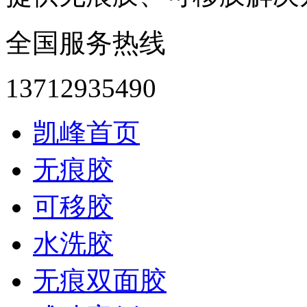
全国服务热线
13712935490
凯峰首页
无痕胶
可移胶
水洗胶
无痕双面胶