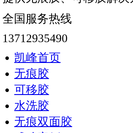
全国服务热线
13712935490
凯峰首页
无痕胶
可移胶
水洗胶
无痕双面胶